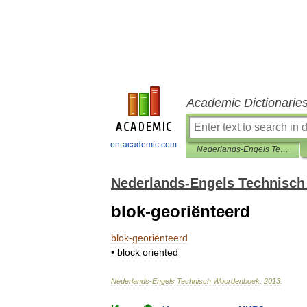
Academic Dictionarie
en-academic.com
Nederlands-Engels Technisch Woordenboek
Nederlands-Engels Technisc
blok-georiënteerd
blok
-
georiënteerd
•
block
oriented
Nederlands
-
Engels
Technisch
Woordenboek
.
2013
.