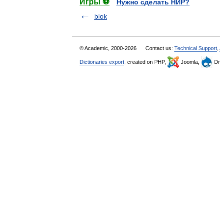
Игры ⚽
Нужно сделать НИР?
blok
© Academic, 2000-2026
Contact us:
Technical Support
,
Dictionaries export
, created on PHP,
Joomla,
Dr