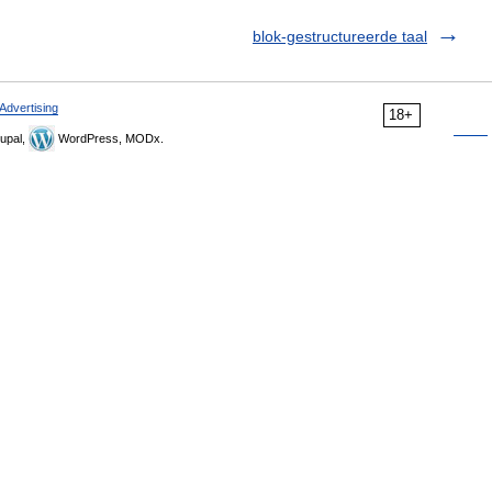
blok-gestructureerde taal
Advertising
18+
upal,
WordPress, MODx.