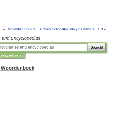
Remember this site
Embed dictionaries into your website
EN
s and Encyclopedias
Search!
Interpretations
h Woordenboek